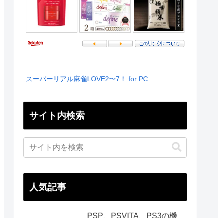
スーパーリアル麻雀LOVE2〜7！ for PC
サイト内検索
人気記事
PSP、PSVITA、PS3の機