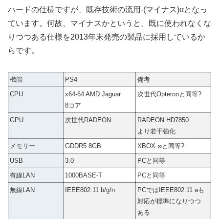
ハードの仕様ですが、既存技術の流用-(マイナス)αとなっ
ています。何故、マイナスかというと、既に使われなくな
りつつある仕様を2013年末発売の製品に採用しているか
らです。
機能
PS4
備考
CPU
x64-64 AMD Jaguar
次世代Opteronと同等?
8コア
GPU
次世代RADEON
RADEON HD7850
より若干強化
メモリー
GDDR5 8GB
XBOX ∞と同等?
USB
3.0
PCと同等
有線LAN
1000BASE-T
PCと同等
無線LAN
IEEE802.11 b/g/n
PCではIEEE802.11 aも
対応が標準になりつつ
ある