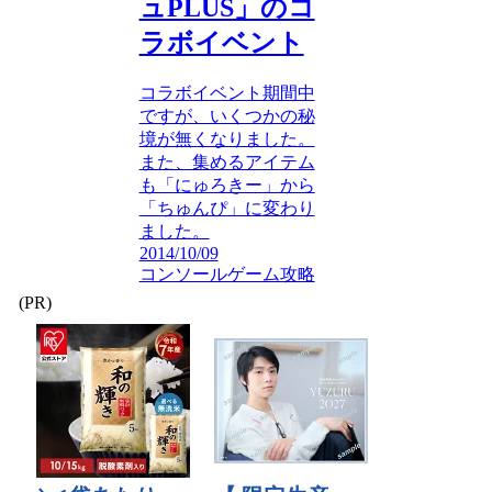
ュPLUS」のコ
ラボイベント
コラボイベント期間中
ですが、いくつかの秘
境が無くなりました。
また、集めるアイテム
も「にゅろきー」から
「ちゅんぴ」に変わり
ました。
2014/10/09
コンソールゲーム攻略
(PR)