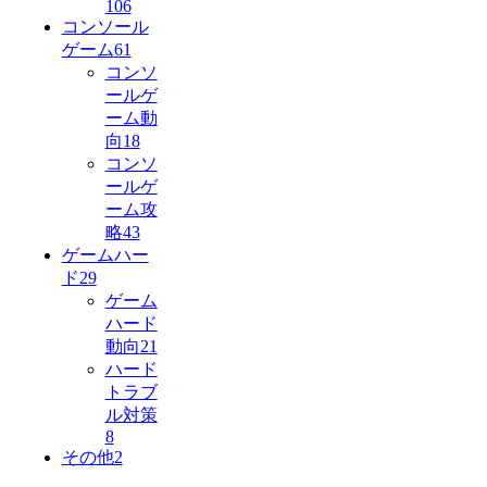
106
コンソール
ゲーム
61
コンソ
ールゲ
ーム動
向
18
コンソ
ールゲ
ーム攻
略
43
ゲームハー
ド
29
ゲーム
ハード
動向
21
ハード
トラブ
ル対策
8
その他
2