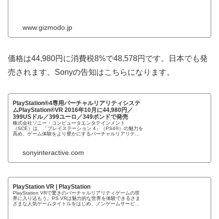
www.gizmodo.jp
価格は44,980円に消費税8%で48,578円です。日本でも発
売されます。Sonyの告知はこちらになります。
PlayStation®4専用バーチャルリアリティシステ
ムPlayStation®VR 2016年10月に44,980円／
399USドル／399ユーロ／349ポンドで発売
株式会社ソニー・コンピュータエンタテインメント
（SCE）は、「プレイステーション 4」（PS4®）の魅力を
高め、ゲーム体験をより豊かにするバーチャルリアリティ
（VR）システムPlayStation®VR（プレイステーショ
sonyinteractive.com
PlayStation VR | PlayStation
PlayStation VRで驚きのバーチャルリアリティゲームの世
界に入り込もう。PS VRは魅力的な世界を体験できるさま
ざまな人気ゲームタイトルをはじめ、ノンゲームサービス
も充実しております。