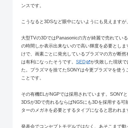
ンスです。
こうなると3DSなど眼中にないようにも見えますが、
大型TVの3DではPanasonicの方が綺麗で売れ
の時間しか表示出来ないので高い輝度を必要としま
けで、画素ごとに発光しているプラズマの方が断然有利
は有利になったそうです。
SED
が失敗した現状で
た。プラズマを捨てたSONYは今更プラズマを使う
ことです。
その有機ELがNGPでは採用されています。SON
3DSが3Dで売れるならばNGSにも3Dを採用する
ターのメガネを必要とするタイプになると思われま
発表会でコンセプトモデルではなく、あそこまで動