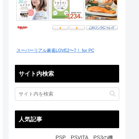
スーパーリアル麻雀LOVE2〜7！ for PC
サイト内検索
人気記事
PSP、PSVITA、PS3の機