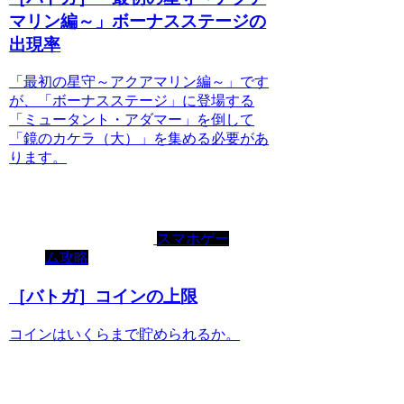
マリン編～」ボーナスステージの
出現率
「最初の星守～アクアマリン編～」です
が、「ボーナスステージ」に登場する
「ミュータント・アダマー」を倒して
「鏡のカケラ（大）」を集める必要があ
ります。
スマホゲー
ム攻略
［バトガ］コインの上限
コインはいくらまで貯められるか。