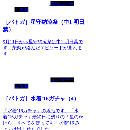
スマホゲー
ム攻略
［バトガ］星守納涼祭（中1 明日
葉）
9月11日から星守納涼祭は中1 明日葉で
す。茉梨が絡んだエピソードが見れま
す。
スマホゲー
ム攻略
［バトガ］水着'16ガチャ（4）
「水着’16ガチャ」の総括です。「水
着’16ガチャ」最終日に残りの「星のか
けら」すべてを使っても「水着’16 み
き」は出ませんでした。