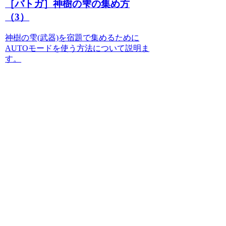
［バトガ］神樹の雫の集め方
（3）
神樹の雫(武器)を宿題で集めるために
AUTOモードを使う方法について説明ま
す。