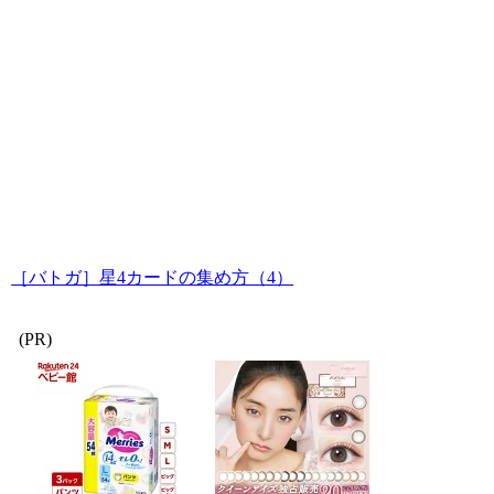
［バトガ］星4カードの集め方（4）
(PR)