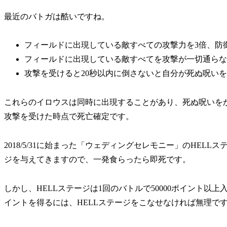
最近のバトガは酷いですね。
フィールドに出現している
敵すべての攻撃力を3倍、防
フィールドに出現している
敵すべてを攻撃が一切通らな
攻撃を受けると
20秒以内に倒さないと自分が死ぬ
呪いを
これらのイロウスは同時に出現することがあり、死ぬ呪いを
攻撃を受けた時点で死亡確定です。
2018/5/31に始まった「ウェディングセレモニー」のHEL
ジを与えてきますので、一発食らったら即死です。
しかし、HELLステージは1回のバトルで50000ポイント以
イントを得るには、HELLステージをこなせなければ無理で