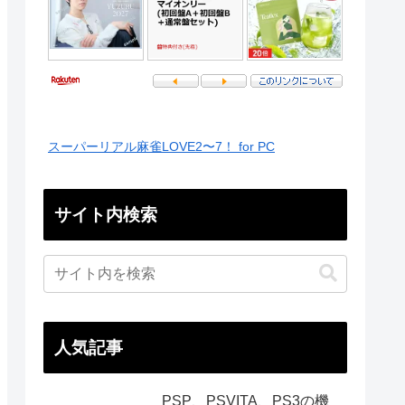
スーパーリアル麻雀LOVE2〜7！ for PC
サイト内検索
人気記事
PSP、PSVITA、PS3の機