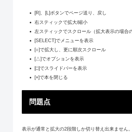
[R]、[L]ボタンでページ送り、戻し
右スティックで拡大/縮小
左スティックでスクロール（拡大表示の場合
[SELECT]でメニューを表示
[○]で拡大し、更に順次スクロール
[△]でオプションを表示
[□]でスライドバーを表示
[×]で本を閉じる
問題点
表示が通常と拡大の2段階しか切り替え出来ません