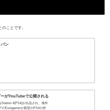
とのことです。
ャパン
がYouTubeで公開される
ation 4(PS4)が出品され、海外
urogamerが新型のPS4の所