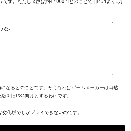
です。ただし値段は約47,000円とのことで旧PS4より1万
ャパン
応が必須になるとのことです。そうなればゲームメーカーは当然
劣化版を旧PS4向けとするわけです。
では劣化版でしかプレイできないのです。