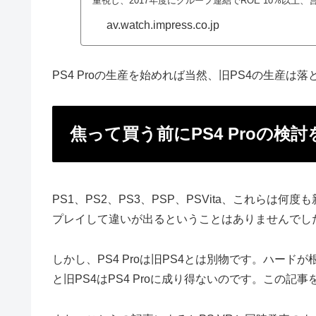
重視し、2017年度にグループ連結でROE 10%以上、営業利
av.watch.impress.co.jp
PS4 Proの生産を始めれば当然、旧PS4の生産
焦って買う前にPS4 Proの検討
PS1、PS2、PS3、PSP、PSVita、これらは
プレイして違いが出るということはありませんでし
しかし、PS4 Proは旧PS4とは別物です。ハー
と旧PS4はPS4 Proに成り得ないのです。この