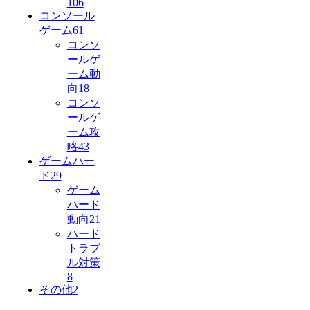
106
コンソール
ゲーム
61
コンソ
ールゲ
ーム動
向
18
コンソ
ールゲ
ーム攻
略
43
ゲームハー
ド
29
ゲーム
ハード
動向
21
ハード
トラブ
ル対策
8
その他
2