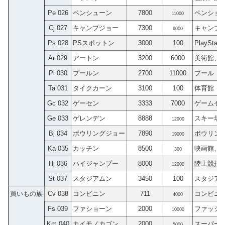
Pe 026
ペンシューン
7800
ペンショ
11000
Cj 027
キャンプジョー
7300
キャンプ
6000
Ps 028
PSスポットン
3000
100
PlaySta
Ar 029
アートン
3200
6000
美術館、
Pl 030
プールン
2700
11000
プール
Ta 031
タイクカーン
3100
100
体育館
Gc 032
ゲーセン
3333
7000
ゲームセ
Ge 033
ゲレンデン
8888
スキー場
12000
Bj 034
ボウリングジョー
7890
ボウリン
19000
Ka 035
カッチン
8500
映画館、
300
Hj 036
ハイジャンプー
8000
陸上競技
12000
St 037
スタジアムン
3450
100
スタジア
買いもの族
Cv 038
コンビニン
711
コンビニ
4000
Fs 039
ファショーン
2000
ファッシ
10000
Km 040
カイモノカゴン
2000
スーパー
5000