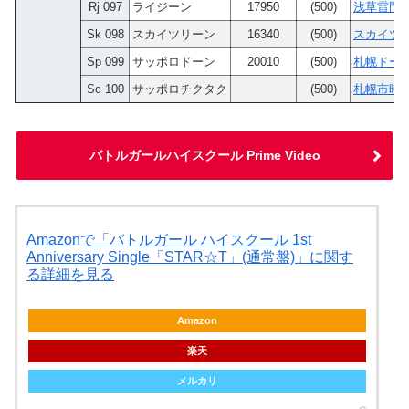
Rj 097
ライジーン
17950
(500)
浅草雷門(
Sk 098
スカイツリーン
16340
(500)
スカイツ
Sp 099
サッポロドーン
20010
(500)
札幌ドー
Sc 100
サッポロチクタク
(500)
札幌市時
バトルガールハイスクール Prime Video
Amazonで「バトルガール ハイスクール 1st
Anniversary Single「STAR☆T」(通常盤)」に関す
る詳細を見る
Amazon
楽天
メルカリ