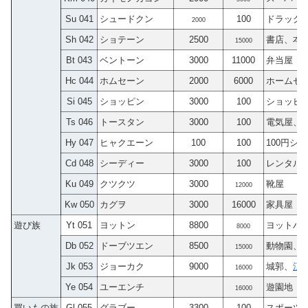
Su 041
シュードクン
100
ドラッグ
2000
Sh 042
ショテーン
2500
書店、本
15000
Bt 043
ベントーン
3000
11000
弁当屋
Hc 044
ホムセーン
2000
6000
ホームセ
Si 045
ショッピン
3000
100
ショッピ
Ts 046
トースタン
3000
100
電気屋、
Hy 047
ヒャクエーン
100
100
100円シ
Cd 048
シーディー
3000
100
レンタル
Ku 049
クツクツ
3000
靴屋
12000
Kw 050
カグヲ
3000
16000
家具屋
遊び族
Yt 051
ヨットン
8800
ヨットハ
8000
Db 052
ドーブツエン
8500
動物園、
15000
Jk 053
ジョーカク
9000
城郭、
江
16000
Ye 054
ユーエンチ
遊園地
16000
買いもの族
Gl 055
グラブー
3300
100
スポーツ