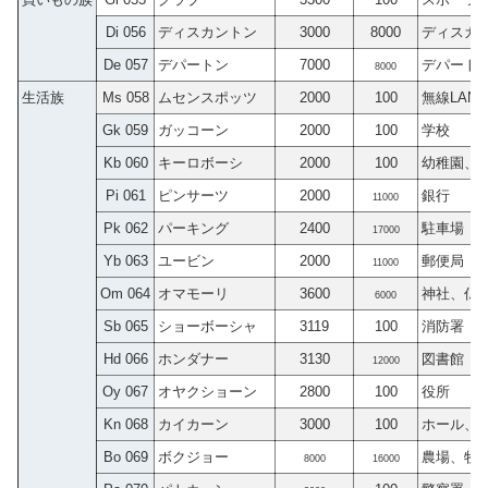
Di 056
ディスカントン
3000
8000
ディスカ
De 057
デパートン
7000
デパート
8000
生活族
Ms 058
ムセンスポッツ
2000
100
無線LAN
Gk 059
ガッコーン
2000
100
学校
Kb 060
キーロボーシ
2000
100
幼稚園、
Pi 061
ピンサーツ
2000
銀行
11000
Pk 062
パーキング
2400
駐車場
17000
Yb 063
ユービン
2000
郵便局
11000
Om 064
オマモーリ
3600
神社、仏
6000
Sb 065
ショーボーシャ
3119
100
消防署
Hd 066
ホンダナー
3130
図書館
12000
Oy 067
オヤクショーン
2800
100
役所
Kn 068
カイカーン
3000
100
ホール、
Bo 069
ボクジョー
農場、牧
8000
16000