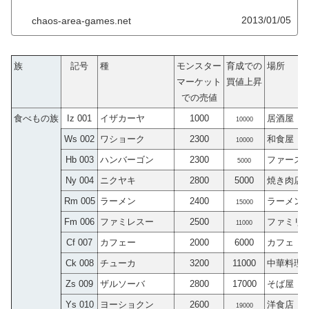
2013/01/05
chaos-area-games.net
族
記号
種
モンスター
育成での
場所
マーケット
買値上昇
での売値
食べもの族
Iz 001
イザカーヤ
1000
居酒屋
10000
Ws 002
ワショーク
2300
和食屋
10000
Hb 003
ハンバーゴン
2300
ファース
5000
Ny 004
ニクヤキ
2800
5000
焼き肉店
Rm 005
ラーメン
2400
ラーメン
15000
Fm 006
ファミレスー
2500
ファミリ
11000
Cf 007
カフェー
2000
6000
カフェ
Ck 008
チューカ
3200
11000
中華料理
Zs 009
ザルソーバ
2800
17000
そば屋
Ys 010
ヨーショクン
2600
洋食店
19000