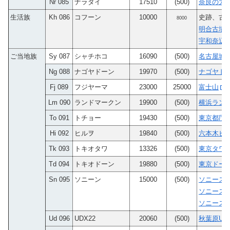
Nr 085
ナラダイ
17510
(500)
奈良の大仏
生活族
Kh 086
コフーン
10000
史跡、古
8000
明合古墳
宇和奈辺
ご当地族
Sy 087
シャチホコ
16090
(500)
名古屋城
Ng 088
ナゴヤドーン
19970
(500)
ナゴヤドー
Fj 089
フジヤーマ
23000
25000
富士山
Lm 090
ランドマークン
19900
(500)
横浜ラン
To 091
トチョー
19430
(500)
東京都庁
Hi 092
ヒルヲ
19840
(500)
六本木ヒ
Tk 093
トキオタワ
13326
(500)
東京タワ
Td 094
トキオドーン
19880
(500)
東京ドー
Sn 095
ソニーン
15000
(500)
ソニースト
ソニースト
ソニースト
Ud 096
UDX22
20060
(500)
秋葉原UD