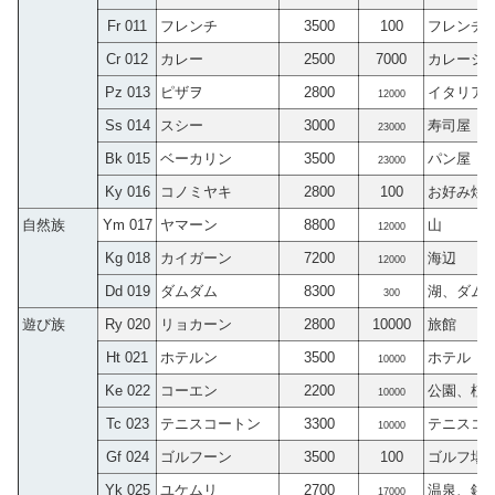
Fr 011
フレンチ
3500
100
フレンチ
Cr 012
カレー
2500
7000
カレーシ
Pz 013
ピザヲ
2800
イタリア
12000
Ss 014
スシー
3000
寿司屋
23000
Bk 015
ベーカリン
3500
パン屋
23000
Ky 016
コノミヤキ
2800
100
お好み焼
自然族
Ym 017
ヤマーン
8800
山
12000
Kg 018
カイガーン
7200
海辺
12000
Dd 019
ダムダム
8300
湖、ダム
300
遊び族
Ry 020
リョカーン
2800
10000
旅館
Ht 021
ホテルン
3500
ホテル
10000
Ke 022
コーエン
2200
公園、植
10000
Tc 023
テニスコートン
3300
テニスコ
10000
Gf 024
ゴルフーン
3500
100
ゴルフ場
Yk 025
ユケムリ
2700
温泉、銭
17000