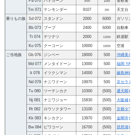
Pa 070
パトカーン
100
警察署
3000
Tm 071
テンモンダー
9107
天文台
300
乗りもの族
Sd 072
スタンドン
2000
6000
ガソリン
Bb 073
ブーブ
2400
6000
自動車・
Tt 074
テツテツ
2000
鉄道駅
12000
Ko 075
クーコーン
10000
空港
16000
ご当地族
Gb 076
ジンベー
18000
500
沖縄美ら
Md 077
メンタイドーン
13000
500
福岡 YAH
It 078
イツクシマン
14000
500
厳島神社
Nd 079
ナニワドーン
19970
500
京セラド
Tu 080
ツーテンカク
10300
(500)
通天閣
Nj 081
ナニワジョー
15830
(500)
大阪城
Rt 082
ロウソクタワー
13100
(500)
京都タワ
Kk 083
キンカクン
13970
(500)
金閣寺
Bw 084
ビワコーン
16700
(500)
琵琶湖