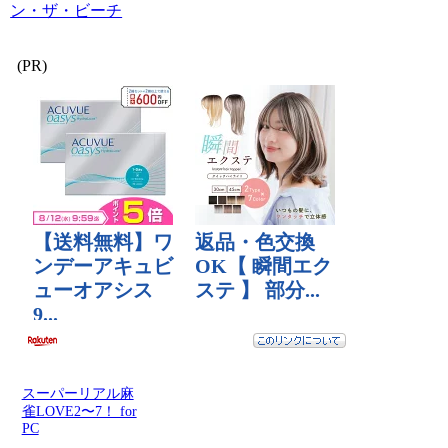
ン・ザ・ビーチ
(PR)
スーパーリアル麻
雀LOVE2〜7！ for
PC