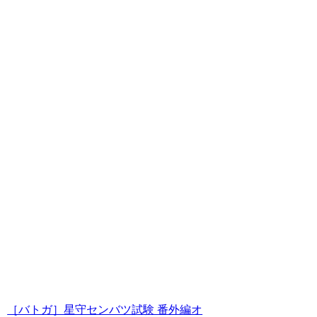
［バトガ］星守センバツ試験 番外編オ