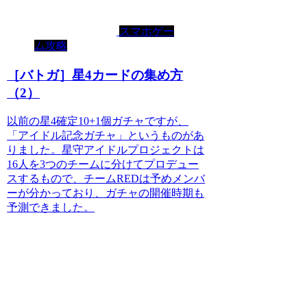
スマホゲー
ム攻略
［バトガ］星4カードの集め方
（2）
以前の星4確定10+1個ガチャですが、
「アイドル記念ガチャ」というものがあ
りました。星守アイドルプロジェクトは
16人を3つのチームに分けてプロデュー
スするもので、チームREDは予めメンバ
ーが分かっており、ガチャの開催時期も
予測できました。