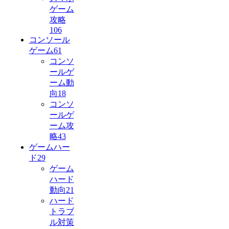
ゲーム
攻略
106
コンソール
ゲーム
61
コンソ
ールゲ
ーム動
向
18
コンソ
ールゲ
ーム攻
略
43
ゲームハー
ド
29
ゲーム
ハード
動向
21
ハード
トラブ
ル対策