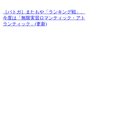
［バトガ］またもや「ランキング戦」、
今度は「無限実習ロマンティック・アト
ランティック」(更新)