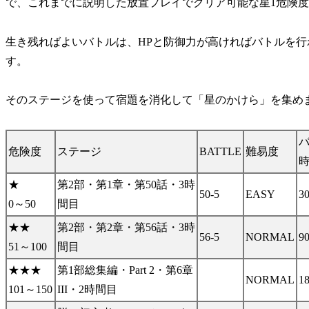
で、これまでに説明した放置プレイでクリア可能な星1危険度
生き残ればよいバトルは、HPと防御力が高ければバトルを
す。
そのステージを使って宿題を消化して「星のかけら」を集め
危険度
ステージ
BATTLE
難易度
★
第2部・第1章・第50話・3時
50-5
EASY
3
0～50
間目
★★
第2部・第2章・第56話・3時
56-5
NORMAL
9
51～100
間目
★★★
第1部総集編・Part 2・第6章
NORMAL
1
101～150
III・2時間目